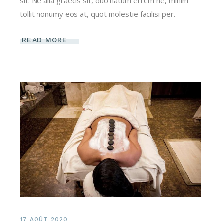
sit. Ne alia graecis sit, duo natum errem ne, minim
tollit nonumy eos at, quot molestie facilisi per.
READ MORE
17 AOÛT 2020